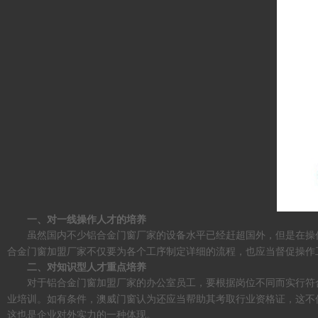
一、对一线操作人才的培养
虽然国内不少
的设备水平已经赶超国外，但是在操
铝合金门窗厂家
合金门窗加盟厂家不仅要为各个工序制定详细的流程，也应当督促操作
二、对知识型人才重点培养
对于
加盟厂家的办公室员工，要根据岗位不同而实行符
铝合金门窗
业培训。如有条件，澳威门窗认为还应当帮助其考取行业资格证，这不
这也是企业对外实力的一种体现。