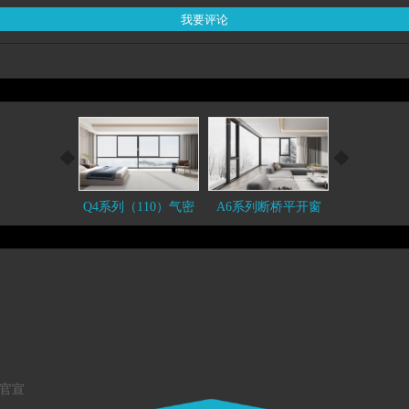
Q4系列（110）气密
A6系列断桥平开窗
A5系列双断
侧压窗
幕
档官宣