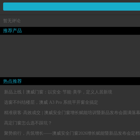
暂无评论
推荐产品
热点推荐
新品上线丨澳威门窗：以安全·节能·美学，定义人居新境
选窗不纠结楼层，澳威 A3 Pro 系统平开窗全搞定
精准获客·高效成交 | 澳威安全门窗增长赋能培训暨新品发布会圆满落
高定门窗怎么选不踩坑？
聚势前行，共筑增长——澳威安全门窗2026增长赋能暨新品发布会定