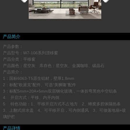
产品简介
产品参数：
产品型号：W7-106系列漂移窗
产品分类：平移窗
产品颜色：星空灰 库存色：星空灰、金属咖啡、碳晶石
产品简介：
1：国标6063-T5原生铝材，壁厚1.8mm
2：标配“欧派克”配件、可选“美狮隆”配件
3：标配5mm+20A+5mm双层钢化玻璃，一体折弯黑色中空铝条
4: 开启方式：平移、内开内倒
5: 特色功能：1、平移开启方式不占地方 2、蜂窝多腔体隔热条
3、上翻式排水盖 4、可平移开启，可内倒通风 3、可做落地扇+玻
璃护栏
产品详情