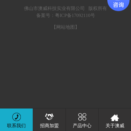
1：国标6063-T5原生铝材，壁厚1.8mm
2：标配“欧派克”配件、可选“美狮隆”配件
佛山市澳威科技实业有限公司 版权所有
3：标配5mm+20A+5mm双层钢化玻璃，一体
备案号：粤ICP备17092110号
折弯黑色中空铝条
【网站地图】
4: 开启方式：平移、内开内倒
5: 特色功能：1、平移开启方式不占地方 2、
蜂窝多腔体隔热条 3、上翻式排水盖 4、可平
移开启，可内倒通风 3、可做落地扇+玻璃护
栏
联系我们
招商加盟
产品中心
关于澳威