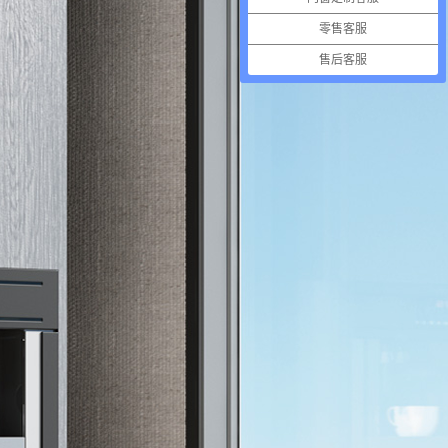
零售客服
售后客服