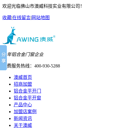
欢迎光临佛山市澳威科技实业有限公司！
收藏
|
在线留言
|
网站地图
26年铝合金门窗企业
免费服务热线：
400-930-5288
澳威首页
招商加盟
铝合金平开门
铝合金平开窗
产品中心
加盟店案例
新闻资讯
关于澳威