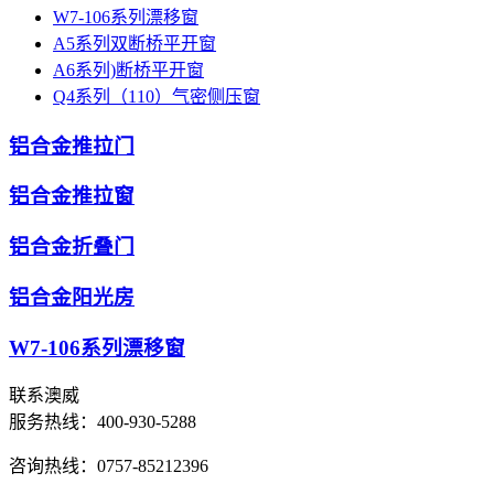
W7-106系列漂移窗
A5系列双断桥平开窗
A6系列)断桥平开窗
Q4系列（110）气密侧压窗
铝合金推拉门
铝合金推拉窗
铝合金折叠门
铝合金阳光房
W7-106系列漂移窗
联系澳威
服务热线：
400-930-5288
咨询热线：0757-85212396