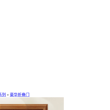
系列
»
豪华折叠门