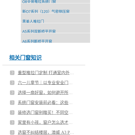
Q8全景推拉系统门窗
新Q7系列（120）气密侧压窗
黑美人推拉门
A5系列双断桥平开窗
A6系列断桥平开窗
相关门窗知识
重型推拉门定制 打通室内外视野 解锁通透居家美学！
六一儿童节｜以专业安全门窗，守护童真自在成长
选择一扇好窗，如何避开所有坑？
系统门窗安装前必看：这些细节容易被忽略
装修选门窗别瞎买！不同空间的门窗选择
家里有小孩，窗户怎么选才安心？
选窗不纠结楼层，澳威 A3 Pro 系统平开窗全搞定