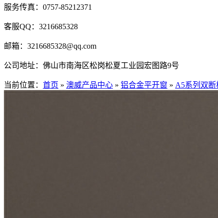
服务传真：0757-85212371
客服QQ：3216685328
邮箱：3216685328@qq.com
公司地址：佛山市南海区松岗松夏工业园宏图路9号
当前位置：
首页
»
澳威产品中心
»
铝合金平开窗
»
A5系列双