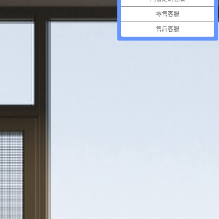
零售客服
售后客服