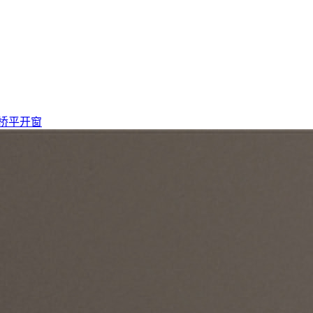
断桥平开窗