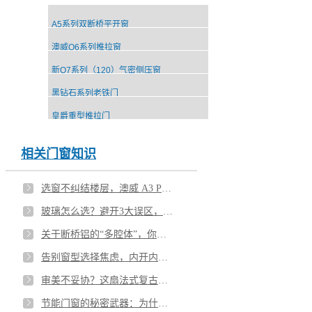
A5系列双断桥平开窗
澳威Q6系列推拉窗
新Q7系列（120）气密侧压窗
黑钻石系列老铁门
皇爵重型推拉门
相关门窗知识
选窗不纠结楼层，澳威 A3 Pro 系统平开窗全搞定
玻璃怎么选？避开3大误区，安全、静音、节能全拿捏
关于断桥铝的“多腔体”，你需要知道的真相
告别窗型选择焦虑，内开内倒窗安全实用之选！
审美不妥协？这扇法式复古窗，正是你的答案。
节能门窗的秘密武器：为什么高端中空玻璃都充氩气？