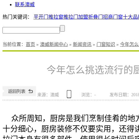
联系澳威
热门关键词：
平开门
推拉窗
推拉门加盟
折叠门招商
门窗十大品
当前位置
：
首页
»
澳威新闻中心
»
新闻资讯
»
门窗知识
»
今年怎么
今年怎么挑选流行的
来源：澳威
浏览：
-
发布日期：2018-1
众所周知，厨房是我们烹制佳肴的地
十分细心，厨房装修不仅要实用，还得