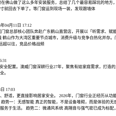
窗在佛山做了这么多年安装服务，总结了几个最容易踩坑的地方，
寸就回去下单了。等门窗运到现场一装，发现跟墙体
6年04月11日 17:12
威门窗总部核心团队奔赴广东鹤山直营店，开展以「听需求、赋能
在一线 鹤山作为大湾区重要节点城市，消费升级与竞争白热化并存
求远超以往，竞品价格战频
:31
满安全配置。澳威门窗深耕行业27年，聚焦有娃家庭需求，打造
全。
日 17:03
舒适，更直接影响居家安全。 2026年，门窗行业正经历从功
 趋势一：无感智能 真正的智能，不是设备堆砌，而是体验的无
服务于生活。 趋势二：微通风系统 高隔音与强气密已成为标配