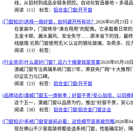
线，从铝材到成品全链条把控。自动化智造基地 + 多道品
阅读（11）
标签：
铝合金门窗
|
开平窗
[门窗知识]选择一扇好窗，如何避开所有坑？
2026年05月23日 17
在家装中，门窗绝非“凑合用用”的配角。它承载着日常
五金卡顿、漏水漏风、安全失守……原本省下的钱，最终变
线崩塌 劣质门窗使用无3C认证的钢化玻璃，杂质多、应
阅读（13）
标签：
[行业资讯]什么是好门窗？这六个维度就是答案
2026年05月18日 
澳威门窗专注高端系统门窗27年，荣获央广网“十大推荐
印证实力与口碑。
阅读（23）
标签：
铝合金门窗
|
开平窗
[品牌动态]澳威门窗五一焕新季｜好窗不贵?安心加倍，以旧换
这个五一，澳威门窗以品质为约，推出“好窗不贵，安心
阅读（38）
标签：
铝合金门窗
|
铝合金门窗企业
[门窗知识]系统门窗安装前必看：这些细节容易被忽略
2026年0
现在佛山不少家庭装修都会选系统门窗，性能确实好，隔