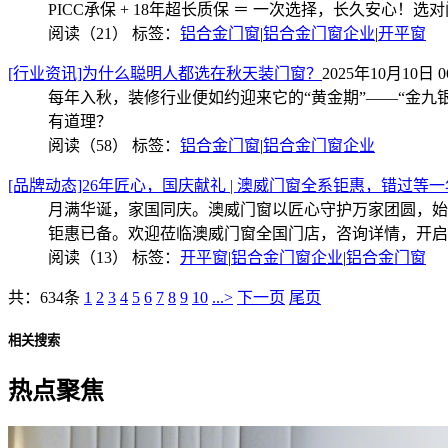
PICC承保 + 18年超长质保 ＝ 一次选择，长久安心
阅读（21）
标签：
铝合金门窗
|
铝合金门窗企业
|
开平窗
[行业资讯]为什么聪明人都选在秋天装门窗？
2025年10月10日 06
每年入秋，装修行业便如约迎来它的“黄金期”——“金
有道理？
阅读（58）
标签：
铝合金门窗
|
铝合金门窗企业
[品牌动态]26年匠心，国庆献礼 | 澳威门窗全系钜惠，错过等一
月满华诞，家国同庆。澳威门窗以匠心守护万家团圆，始
钜惠已备。欢迎莅临澳威门窗全国门店，咨询详情，开启
阅读（13）
标签：
开平窗
|
铝合金门窗企业
|
铝合金门窗
共：634条
1
2
3
4
5
6
7
8
9
10
...>
下一页
尾页
相关搜索
热点聚焦