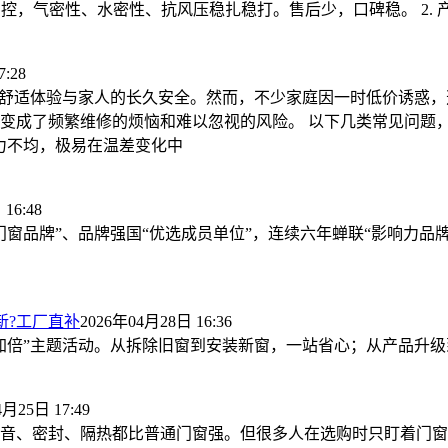
控，气密性、水密性、抗风压稳扎稳打。售后少，口碑稳。 2. 
:28
的舒适体验与家人的长久安全。然而，不少家庭因一时低价诱惑
成了频繁维修的烦恼和难以忽视的风险。 以下几类常见问题，请对
力不均，极易在温差变化中
16:48
门窗品牌”、品牌强国“优选成员单位”，连续六年蝉联“影响力品
新?工厂直补
2026年04月28日 16:36
加倍”主题活动。从拆除旧窗到安装新窗，一站省心；从产品升
4月25日 17:49
音、密封、隔热都比普通门窗强。但很多人在选购时只盯着门窗