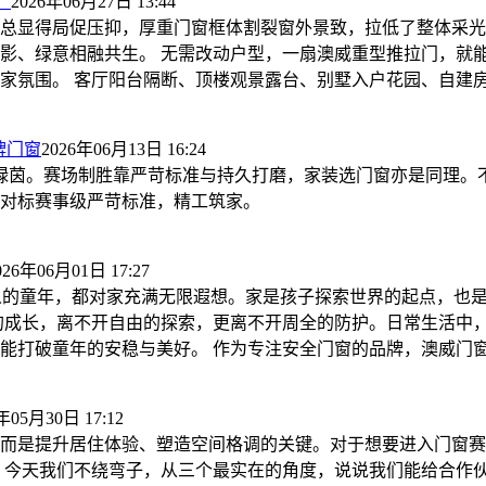
！
2026年06月27日 13:44
总显得局促压抑，厚重门窗框体割裂窗外景致，拉低了整体采光
影、绿意相融共生。 无需改动户型，一扇澳威重型推拉门，就
家氛围。 客厅阳台隔断、顶楼观景露台、别墅入户花园、自建
牌门窗
2026年06月13日 16:24
力逐鹿绿茵。赛场制胜靠严苛标准与持久打磨，家装选门窗亦是同
对标赛事级严苛标准，精工筑家。
026年06月01日 17:27
个人的童年，都对家充满无限遐想。家是孩子探索世界的起点，也
的成长，离不开自由的探索，更离不开周全的防护。日常生活中
能打破童年的安稳与美好。 作为专注安全门窗的品牌，澳威门
年05月30日 17:12
而是提升居住体验、塑造空间格调的关键。对于想要进入门窗赛
今天我们不绕弯子，从三个最实在的角度，说说我们能给合作伙伴