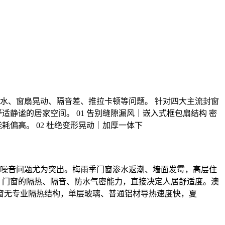
水、窗扇晃动、隔音差、推拉卡顿等问题。 针对四大主流封窗
静谧的居家空间。 01 告别缝隙漏风｜嵌入式框包扇结构 密
偏高。 02 杜绝变形晃动｜加厚一体下
噪音问题尤为突出。梅雨季门窗渗水返潮、墙面发霉，高层住
，门窗的隔热、隔音、防水气密能力，直接决定人居舒适度。澳
窗无专业隔热结构，单层玻璃、普通铝材导热速度快，夏