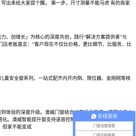
写出来给大家提个醒。 第一步，尺寸测量不能马虎 有的商家
力、创增长」为核心的深度共创，践行“解决方案提供者”与
。门店老板直言：“客户现在不仅比价格，更比细节、比服务、比
的儿童安全窗系列，一站式配齐内开内倒、限位器、金刚网等核
能到体验的深度升级。澳威门窗结合27年行业积淀，梳理出五大
在线咨询
感化。澳威智能提升窗支持语音控制、App调节、任意高度停
门窗加盟客服
，但家不能变成
门窗定制客服