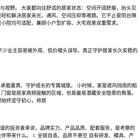
与视野。 大家都向往舒适的居家状态：空间开阔舒展，抬头见
能轻松解决居家采光、通风、空间压抑等难题。它不止是阳台隔
房小院均可适配，兼顾小户型扩容、大宅观景双重需求。
理。不少业主容易被外观、低价噱头误导，真正守护居家长久安稳的
是承载童真、守护成长的专属城堡。 小时候，家是遮风挡雨的稻
，门窗是居家高频接触的区域，也是最易潜藏安全隐患的角落。
窗始终坚守初心，将居
道的投资者来说，品牌实力、产品品质、配套服务，是考察的
带来什么。 1. 全链自造，品质不悬空 自有研发、模具、产