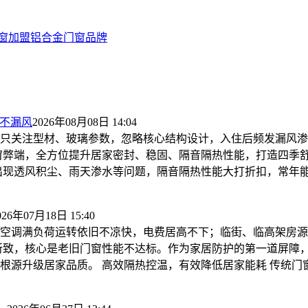
窗加盟
铝合金门窗品牌
音不漏风
2026年08月08日 14:04
只关注型材、玻璃参数，忽略核心结构设计，入住后频发漏风渗
弊端，全方位提升居家密封、稳固、隔音隔热性能，打造四季舒适
现透风积尘、雨天渗水等问题，隔音隔热性能大打折扣，常年能耗
026年07月18日 15:40
空调满负荷运转依旧不凉快，电费居高不下；临街、临高架房源
所致，核心是老旧门窗性能不达标。作为家居防护的第一道屏障
根源升级居家品质。 高效隔热控温，有效降低居家能耗 传统门