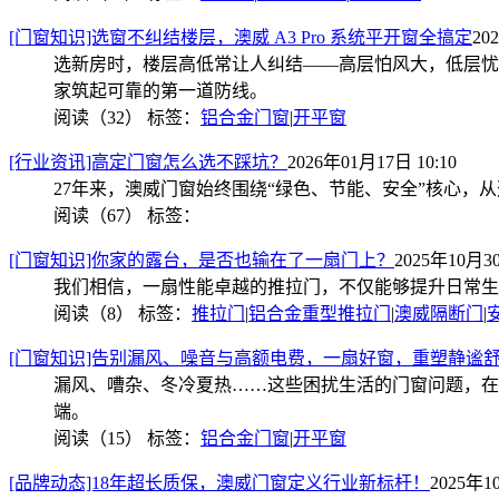
[门窗知识]选窗不纠结楼层，澳威 A3 Pro 系统平开窗全搞定
20
选新房时，楼层高低常让人纠结——高层怕风大，低层忧采
家筑起可靠的第一道防线。
阅读（32）
标签：
铝合金门窗
|
开平窗
[行业资讯]高定门窗怎么选不踩坑？
2026年01月17日 10:10
27年来，澳威门窗始终围绕“绿色、节能、安全”核心
阅读（67）
标签：
[门窗知识]你家的露台，是否也输在了一扇门上？
2025年10月30
我们相信，一扇性能卓越的推拉门，不仅能够提升日常生
阅读（8）
标签：
推拉门
|
铝合金重型推拉门
|
澳威隔断门
|
[门窗知识]告别漏风、噪音与高额电费，一扇好窗，重塑静谧
漏风、嘈杂、冬冷夏热……这些困扰生活的门窗问题，在
端。
阅读（15）
标签：
铝合金门窗
|
开平窗
[品牌动态]18年超长质保，澳威门窗定义行业新标杆！
2025年1