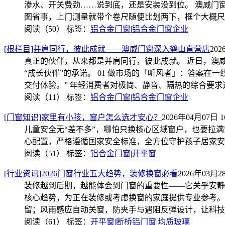
渗水、开关费劲……说到底，还是安装没到位。 澳威门
图省事，上门测量就带个卷尺随便比划两下，框个大概尺
阅读（50）
标签：
铝合金门窗
|
铝合金门窗企业
[根栏目]并肩同行，彼此成就——澳威门窗深入鹤山直营店
202
真正的伙伴，从来都是并肩同行，彼此成就。 近日，澳
“成长伙伴”的承诺。 01 做市场的「听风者」：答案
交付体验。” 年轻消费者对极简、静音、隔热的综合要
阅读（11）
标签：
铝合金门窗
|
铝合金门窗企业
[门窗知识]家里有小孩，窗户怎么选才安心？
2026年04月07日 16
儿童安全无“差不多”，哪怕只换核心区域窗户，也要拉
心配置，严格遵循国家安全标准，全方位守护孩子居家安
阅读（51）
标签：
铝合金门窗
|
开平窗
[行业资讯]2026门窗行业五大趋势，装修换窗必看
2026年03月28
装修越到后期，越能体会到门窗的重要性——它关乎安静、
核心趋势，为正在装修或考虑换窗的家庭提供专业参考。
留；风雨感应自动关窗，防夹手与遇阻反弹设计，让科技
阅读（61）
标签：
开平窗
|
断桥铝门窗
|
均质玻璃