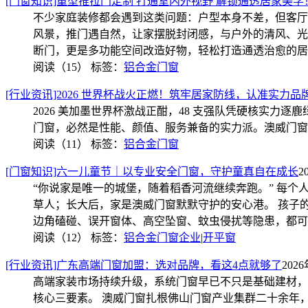
[门窗知识]重型推拉门定制 打通室内外视野 解锁通透居家美学
不少家庭装修都会遇到这类问题：户型本身不差，但客厅
风景，推门遇自然，让家摆脱封闭感，与户外的清风、光
断门，更是多功能空间改造好物，轻松打造通透治愈的居
阅读（15）
标签：
铝合金门窗
[行业资讯]2026 世界杯战火正燃！筑牢居家防线，认准实力品
2026 美加墨世界杯激战正酣，48 支强队凭硬核实
门窗，必然是性能、颜值、服务兼备的实力派。澳威门窗
阅读（11）
标签：
铝合金门窗
[门窗知识]六一儿童节｜以专业安全门窗，守护童真自在成长
2
“你说家是唯一的城堡，随着稻香河流继续奔跑。” 每
草人；长大后，家是澳威门窗默默守护的安心港。 孩子
边角磕碰、误开窗体、高空坠窗、蚊虫侵扰等隐患，都可
阅读（12）
标签：
铝合金门窗企业
|
开平窗
[行业资讯]广东高端门窗加盟：选对品牌，看这4点就够了
2026
高端家装市场持续升级，系统门窗早已不只是基础建材，
核心三要素。 澳威门窗扎根佛山门窗产业集群二十余年，