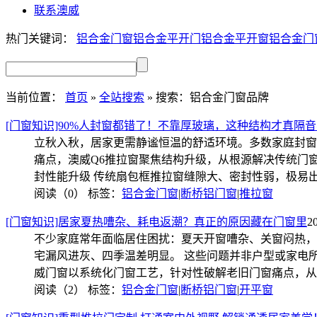
联系澳威
热门关键词：
铝合金门窗
铝合金平开门
铝合金平开窗
铝合金门
当前位置：
首页
»
全站搜索
» 搜索：铝合金门窗品牌
[门窗知识]90%人封窗都错了！不靠厚玻璃，这种结构才真隔
立秋入秋，居家更需静谧恒温的舒适环境。多数家庭封窗
痛点，澳威Q6推拉窗聚焦结构升级，从根源解决传统门窗
封性能升级 传统扇包框推拉窗缝隙大、密封性弱，极易出
阅读（0）
标签：
铝合金门窗
|
断桥铝门窗
|
推拉窗
[门窗知识]居家夏热嘈杂、耗电返潮？真正的原因藏在门窗里
2
不少家庭常年面临居住困扰：夏天开窗嘈杂、关窗闷热，
宅漏风进灰、四季温差明显。 这些问题并非户型或家电
威门窗以系统化门窗工艺，针对性破解老旧门窗痛点，从
阅读（2）
标签：
铝合金门窗
|
断桥铝门窗
|
开平窗