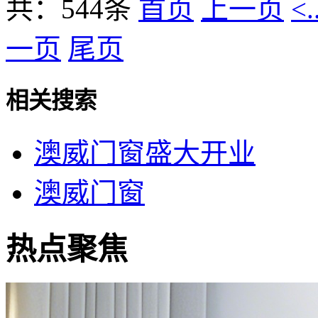
共：544条
首页
上一页
<.
一页
尾页
相关搜索
澳威门窗盛大开业
澳威门窗
热点聚焦