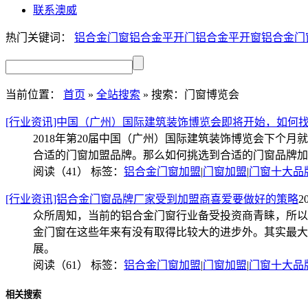
联系澳威
热门关键词：
铝合金门窗
铝合金平开门
铝合金平开窗
铝合金门
当前位置：
首页
»
全站搜索
» 搜索：门窗博览会
[行业资讯]中国（广州）国际建筑装饰博览会即将开始，如何
2018年第20届中国（广州）国际建筑装饰博览会下
合适的门窗加盟品牌。那么如何挑选到合适的门窗品牌加
阅读（41）
标签：
铝合金门窗加盟
|
门窗加盟
|
门窗十大品
[行业资讯]铝合金门窗品牌厂家受到加盟商喜爱要做好的策略
2
众所周知，当前的铝合金门窗行业备受投资商青睐，所以
金门窗在这些年来有没有取得比较大的进步外。其实最大
展。
阅读（61）
标签：
铝合金门窗加盟
|
门窗加盟
|
门窗十大品
相关搜索