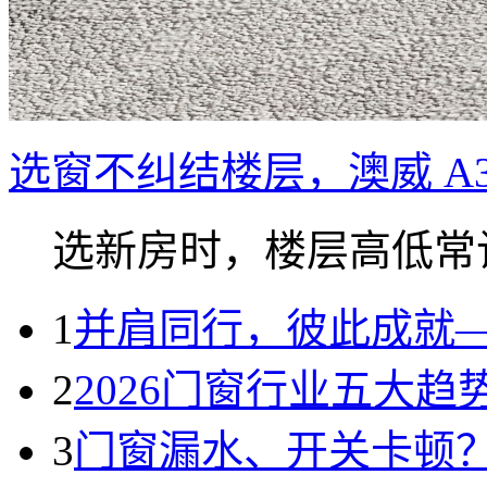
选窗不纠结楼层，澳威 A3
选新房时，楼层高低常让.
1
并肩同行，彼此成就
2
2026门窗行业五大
3
门窗漏水、开关卡顿