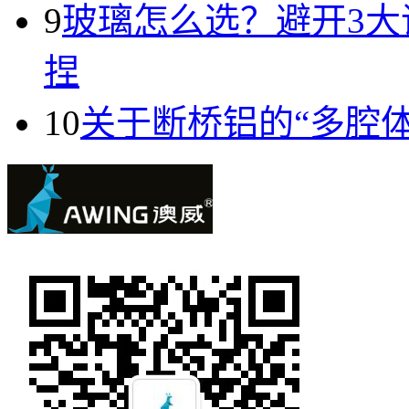
9
玻璃怎么选？避开3
捏
10
关于断桥铝的“多腔